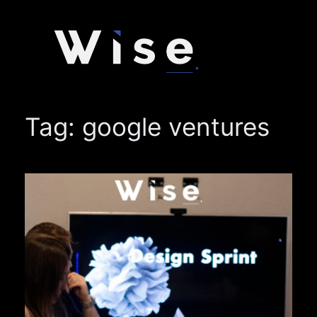
Pular
para
o
conteúdo
Tag:
google ventures